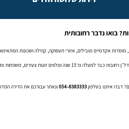
ת? בואו נדבר רחובותית
מוסדות אקדמיים מובילים, אזורי תעסוקה, קהילה ושכונות המתאימות 
ב- EXTRAMILE אנחנו חיים ונושמים את נדל״ן רחובות כבר למעלה מ־15 שנה 
ם? דברו איתנו בטלפון
054-8383333
ונאתר עבורכם את הדירה המדוי