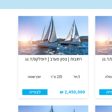
/ד.גג
רחובות | צפון מערב | דופלקס/ד.גג
פולה
5 חד׳
235 מ״ר
יש/רשומה
2,450,000 ₪
ייה
לצפייה