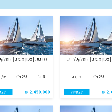
| צפון מערב | דופלקס/ד.גג
רחובות | צפון מערב | דופלקס
235 מ״ר
מקורה
5 חד׳
235 מ״ר
יש/כ
2,450,000 ₪
2,4
לצפייה
לצפ