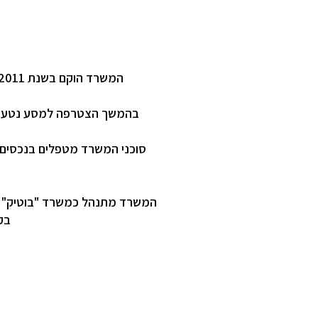
המשרד הוקם בשנת 2011 ע"י ארז מרקוביץ - בעברו שחקן כדורסל מקצועי בקבוצות המובילות בארץ ובנבחרת ישראל.
בהמשך הצטרפה למסע נטע מרקו
סוכני המשרד מטפלים בנכסים ה
בק