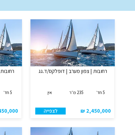
רחובות | צפון מערב | דופלקס/ד.גג
רחובות 
5 חד׳
235 מ״ר
אין
5 חד׳
50,000 ₪
2,450,000 ₪
לצפייה