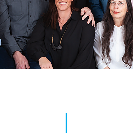
מק
 של מדלן